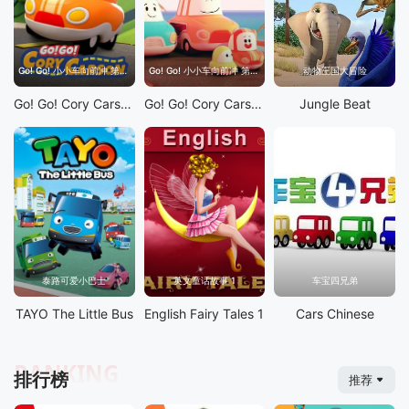
Go! Go! 小小车向前冲 第1季
Go! Go! 小小车向前冲 第2季
动物王国大冒险
Go! Go! Cory Carson S1
Go! Go! Cory Carson S2
Jungle Beat
泰路可爱小巴士
英文童话故事 1
车宝四兄弟
TAYO The Little Bus
English Fairy Tales 1
Cars Chinese
RANKING
排行榜
推荐