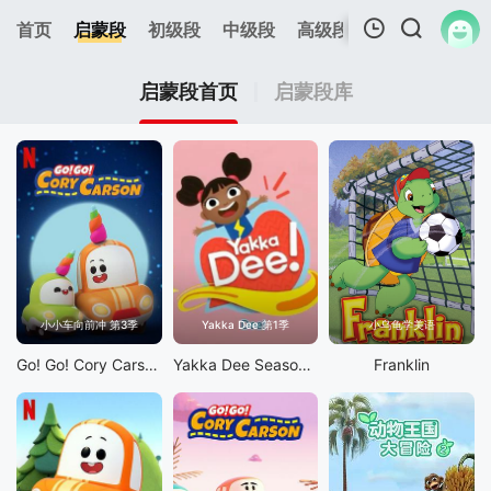
0
首页
启蒙段
初级段
中级段
高级段
今日更新
热
我的观影记录
启蒙段首页
启蒙段库
暂无观看影片的记录
小小车向前冲 第3季
Yakka Dee 第1季
小乌龟学美语
Go! Go! Cory Carson S3
Yakka Dee Season 1
Franklin