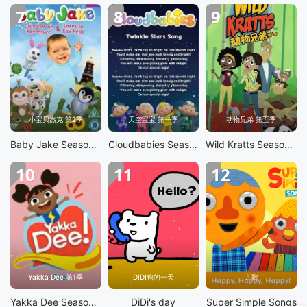
7
8
9
小宝贝杰克 第2季
天空宝宝 第一季
动物兄弟 第五季
Baby Jake Season 2
Cloudbabies Season 1
Wild Kratts Season 5
10
11
12
Yakka Dee 第1季
DIDI狗的一天
儿歌
Yakka Dee Season 1
DiDi's day
Super Simple Songs