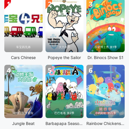
1
2
3
车宝四兄弟
大力水手
百诺博士秀 第1季
Cars Chinese
Popeye the Sailor
Dr. Binocs Show S1
4
5
6
动物王国大冒险
巴巴爸爸 第2季
小鸡彩虹 第四季
Jungle Beat
Barbapapa Season 2
Rainbow Chickens S4