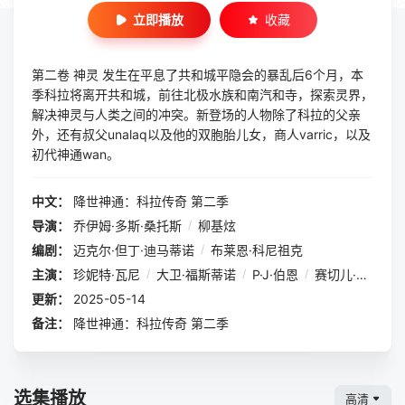
立即播放
收藏
第二卷 神灵 发生在平息了共和城平隐会的暴乱后6个月，本
季科拉将离开共和城，前往北极水族和南汽和寺，探索灵界，
解决神灵与人类之间的冲突。新登场的人物除了科拉的父亲
外，还有叔父unalaq以及他的双胞胎儿女，商人varric，以及
初代神通wan。
中文：
降世神通：科拉传奇 第二季
导演：
乔伊姆·多斯·桑托斯
/
柳基炫
编剧：
迈克尔·但丁·迪马蒂诺
/
布莱恩·科尼祖克
主演：
珍妮特·瓦尼
/
大卫·福斯蒂诺
/
P·J·伯恩
/
赛切儿·加布埃尔
更新：
2025-05-14
备注：
降世神通：科拉传奇 第二季
选集播放
高清