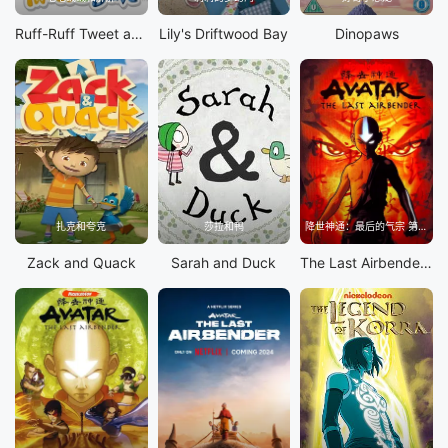
Ruff-Ruff Tweet and Dave
Lily's Driftwood Bay
Dinopaws
扎克和夸克
莎拉和鸭
降世神通：最后的气宗 第3季
Zack and Quack
Sarah and Duck
The Last Airbender S3