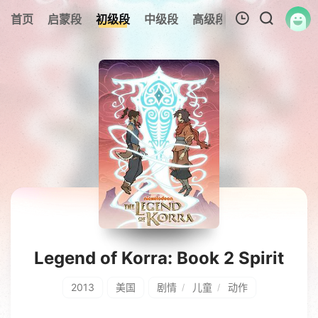
0
首页
启蒙段
初级段
中级段
高级段
今日更新
热
我的观影记录
暂无观看影片的记录
Legend of Korra: Book 2 Spirit
2013
美国
剧情
儿童
动作
/
/