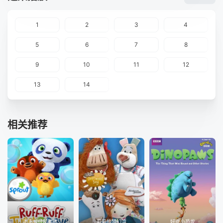
1
2
3
4
5
6
7
8
9
10
11
12
13
14
相关推荐
毛毛绒绒和胖胖
莉莉的梦幻湾
好奇小恐龙