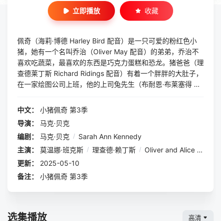
立即播放
收藏
佩奇（海莉·博德 Harley Bird 配音）是一只可爱的粉红色小
猪，她有一个名叫乔治（Oliver May 配音）的弟弟，乔治不
喜欢吃蔬菜，最喜欢的东西是巧克力蛋糕和恐龙。猪爸爸（理
查德莱丁斯 Richard Ridings 配音）有着一个胖胖的大肚子，
在一家绘图公司上班，他的上司兔先生（布耐恩·布莱塞得 Bri
an Blessed 饰）的女儿和佩奇同在一间幼儿园上学。 猪妈妈
（莫温娜·班克斯 Morwenna Banks 饰）喜欢做蛋糕，而它们
中文：
小猪佩奇 第3季
一家人全部都喜欢的事情，就是穿上各自的靴子，在泥坑里跳
导演：
马克·贝克
来跳去！佩奇和乔治在幼儿园里有着一大群快乐的好朋友们，
编剧：
马克·贝克
/
Sarah Ann Kennedy
它们的老师是慈祥善良的羚羊夫人。在老师和朋友们的陪伴
下，小猪佩奇的每一天都是如此的快乐和幸福！©豆瓣
主演：
莫温娜·班克斯
/
理查德·赖丁斯
/
Oliver and Alice May
更新：
2025-05-10
备注：
小猪佩奇 第3季
选集播放
高清