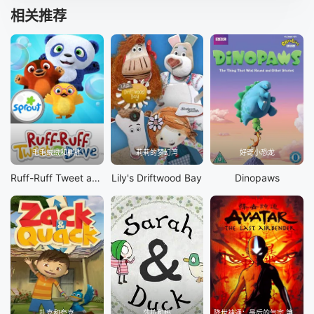
41
42
43
44
相关推荐
45
46
47
48
49
50
51
52
毛毛绒绒和胖胖
莉莉的梦幻湾
好奇小恐龙
Ruff-Ruff Tweet and Dave
Lily's Driftwood Bay
Dinopaws
扎克和夸克
莎拉和鸭
降世神通：最后的气宗 第3季