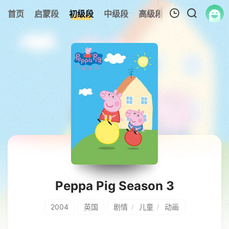
0
首页
启蒙段
初级段
中级段
高级段
今日更新
热
我的观影记录
暂无观看影片的记录
Peppa Pig Season 3
2004
英国
剧情
儿童
动画
/
/