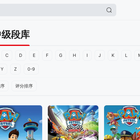
中级段库
C
D
E
F
G
H
I
J
K
L
Y
Z
0-9
排序
评分排序