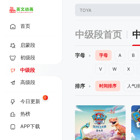
首页
中级段首页
启蒙段
字母
字母
A
B
初级段
V
W
X
中级段
高级段
排序
时间排序
人气
0
今日更新
热榜
APP下载