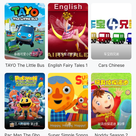
泰路可爱小巴士
英文童话故事 1
车宝四兄弟
TAYO The Little Bus
English Fairy Tales 1
Cars Chinese
吃豆人的冒险 第2季
儿歌
玩具侦探诺迪 第2季
Pac Man The Ghostly Adventures S2
Super Simple Songs
Noddy Season 2