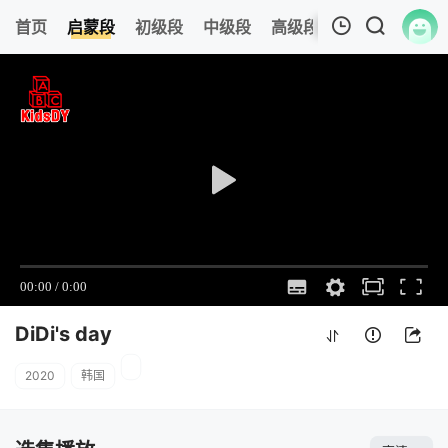
0
首页
启蒙段
初级段
中级段
高级段
今日更新
热
我的观影记录
DiDi's day
1
清空
DiDi's day
2020
韩国