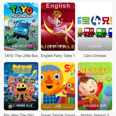
泰路可爱小巴士
英文童话故事 1
车宝四兄弟
TAYO The Little Bus
English Fairy Tales 1
Cars Chinese
吃豆人的冒险 第2季
儿歌
玩具侦探诺迪 第2季
Pac Man The Ghostly Adventures S2
Super Simple Songs
Noddy Season 2