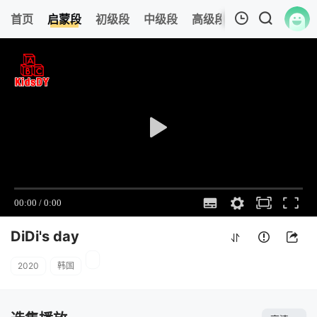
0
首页
启蒙段
初级段
中级段
高级段
今日更新
热
我的观影记录
DiDi's day
7
清空
DiDi's day
2020
韩国