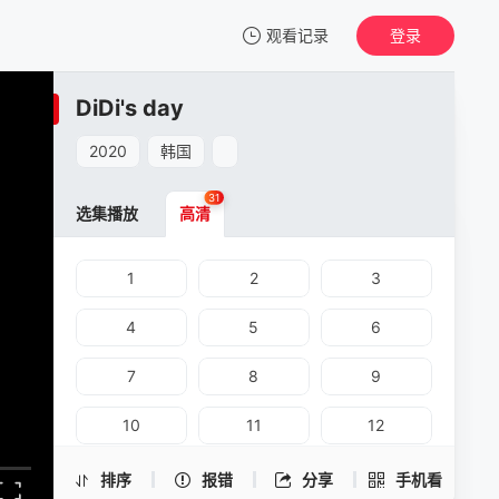
观看记录
登录
我的观影记录
DiDi's day
DiDi's day
28
2020
韩国
清空
31
选集播放
高清
DiDi's day -28
1
2
3
手机扫一扫继续看
4
5
6
7
8
9
10
11
12
13
14
15
排序
报错
分享
手机看