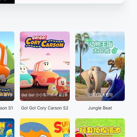
16
17
18
19
20
21
22
23
24
25
26
27
28
29
30
31
冲 第1季
Go! Go! 小小车向前冲 第2季
动物王国大冒险
rson S1
Go! Go! Cory Carson S2
Jungle Beat