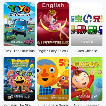
泰路可爱小巴士
英文童话故事 1
车宝四兄弟
TAYO The Little Bus
English Fairy Tales 1
Cars Chinese
吃豆人的冒险 第2季
儿歌
玩具侦探诺迪 第2季
Pac Man The Ghostly Adventures S2
Super Simple Songs
Noddy Season 2