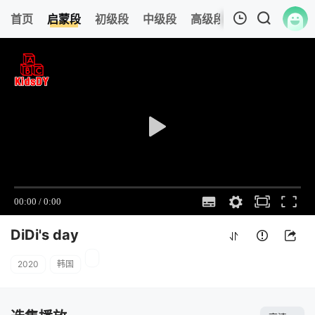
0
首页
启蒙段
初级段
中级段
高级段
今日更新
热
我的观影记录
DiDi's day
31
清空
DiDi's day
2020
韩国